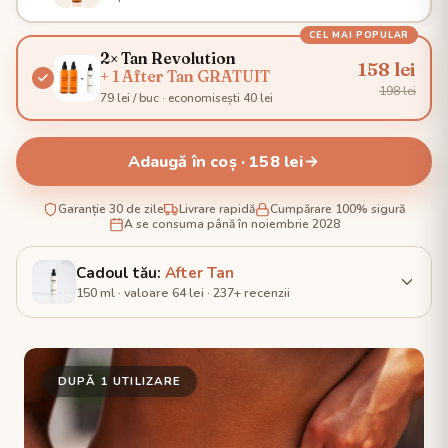
CEL MAI POPULAR
2× Tan Revolution
158 lei
+ 1 After Tan GRATUIT
198 lei
79 lei / buc · economisești 40 lei
Adaugă în coș · 158 lei
Garanție 30 de zile
Livrare rapidă
Cumpărare 100% sigură
A se consuma până în noiembrie 2028
Cadoul tău:
After Tan
150 ml · valoare 64 lei · 237+ recenzii