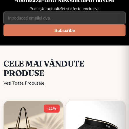
Abonează-te la Newsletterul nostru
de expunere la soare.
Primește actualizări și oferte exclusive
Subscribe
CELE MAI VÂNDUTE
PRODUSE
Vezi Toate Produsele
-11%