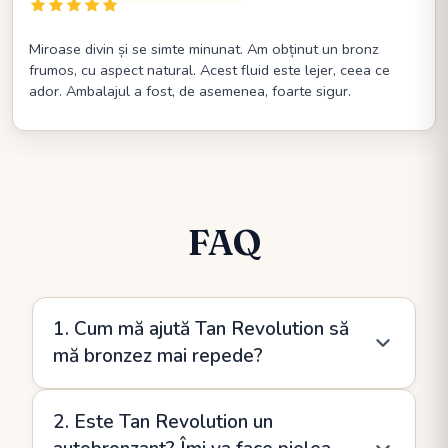
Miroase divin și se simte minunat. Am obținut un bronz
frumos, cu aspect natural. Acest fluid este lejer, ceea ce
ador. Ambalajul a fost, de asemenea, foarte sigur.
FAQ
1. Cum mă ajută Tan Revolution să
mă bronzez mai repede?
Tan Revolution conține uleiuri naturale și beta-
2. Este Tan Revolution un
caroten care susțin producția de melanină și ajută