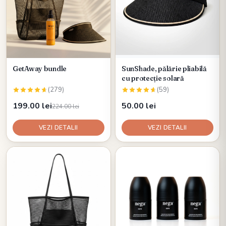
GetAway bundle
SunShade, pălărie pliabilă
cu protecție solară
(279)
(59)
199.00 lei
50.00 lei
224.00 lei
VEZI DETALII
VEZI DETALII